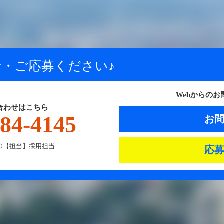
・ご応募ください♪
Webからの
合わせはこちら
484-4145
お
:00【担当】採用担当
応