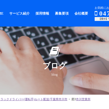
お気軽にお
04
ME
サービス紹介
採用情報
募集要項
会社概要
【受付】平
ブログ
blog
トラックドライバー(運転手)ルート配送/千葉県市川市
>
図3
市川営業所