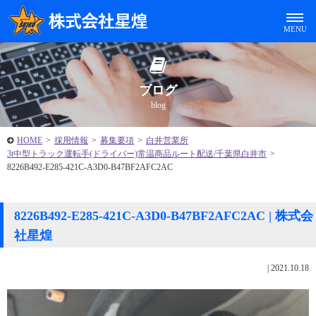
ブログ
blog
HOME
>
採用情報
>
募集要項
>
白井営業所
3t中型トラック運転手(ドライバー)常温商品ルート配送/千葉県白井市
>
8226B492-E285-421C-A3D0-B47BF2AFC2AC
8226B492-E285-421C-A3D0-B47BF2AFC2AC | 株式会
社星煌
|
2021.10.18