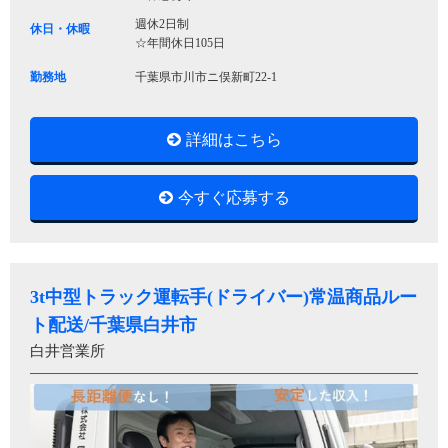
週休2日制
休日・休暇
☆年間休日105日
勤務地
千葉県市川市ニ俣新町22-1
詳細はこちら
今すぐ応募する
3t中型トラック運転手(ドライバー)常温商品ルー
ト配送/千葉県白井市
白井営業所