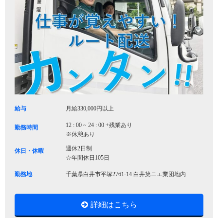
給与
月給330,000円以上
12 : 00 ~ 24 : 00 +残業あり
勤務時間
※休憩あり
週休2日制
休日・休暇
☆年間休日105日
勤務地
千葉県白井市平塚2761-14 白井第ニエ業団地内
詳細はこちら