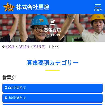
募集要項
requirements
HOME
>
採用情報
>
募集要項
>
トラック
募集要項カテゴリー
営業所
白井営業所 (1)
市川営業所 (1)